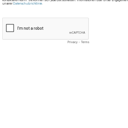
kontaktieren kann. Sie können sich jederzeit abmelden. Informationen über unser Engagement
unserer
Datenschutzrichtlinie
.
Privacy
-
Terms